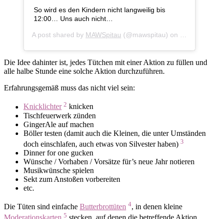
So wird es den Kindern nicht langweilig bis
12:00… Uns auch nicht…
A post shared by
MAWSpitau
(@mawspitau) on
Dec 31, 201
Die Idee dahinter ist, jedes Tütchen mit einer Aktion zu füllen und
alle halbe Stunde eine solche Aktion durchzuführen.
Erfahrungsgemäß muss das nicht viel sein:
2
Knicklichter
knicken
Tischfeuerwerk zünden
GingerAle auf machen
Böller testen (damit auch die Kleinen, die unter Umständen
3
doch einschlafen, auch etwas von Silvester haben)
Dinner for one gucken
Wünsche / Vorhaben / Vorsätze für’s neue Jahr notieren
Musikwünsche spielen
Sekt zum Anstoßen vorbereiten
etc.
4
Die Tüten sind einfache
Butterbrottüten
, in denen kleine
5
Moderationskarten
stecken, auf denen die betreffende Aktion