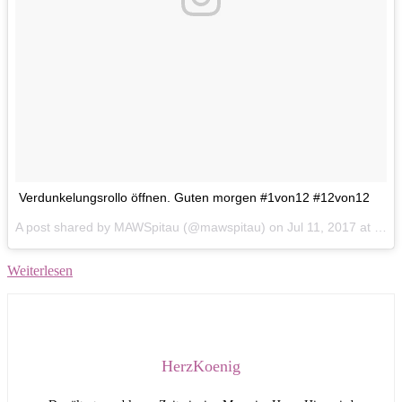
Verdunkelungsrollo öffnen. Guten morgen #1von12 #12von12
A post shared by MAWSpitau (@mawspitau) on
Jul 11, 2017 at 11:10pm PDT
Weiterlesen
HerzKoenig